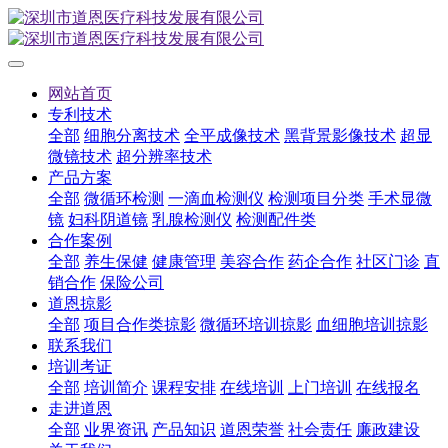
网站首页
专利技术
全部
细胞分离技术
全平成像技术
黑背景影像技术
超显
微镜技术
超分辨率技术
产品方案
全部
微循环检测
一滴血检测仪
检测项目分类
手术显微
镜
妇科阴道镜
乳腺检测仪
检测配件类
合作案例
全部
养生保健
健康管理
美容合作
药企合作
社区门诊
直
销合作
保险公司
道恩掠影
全部
项目合作类掠影
微循环培训掠影
血细胞培训掠影
联系我们
培训考证
全部
培训简介
课程安排
在线培训
上门培训
在线报名
走进道恩
全部
业界资讯
产品知识
道恩荣誉
社会责任
廉政建设