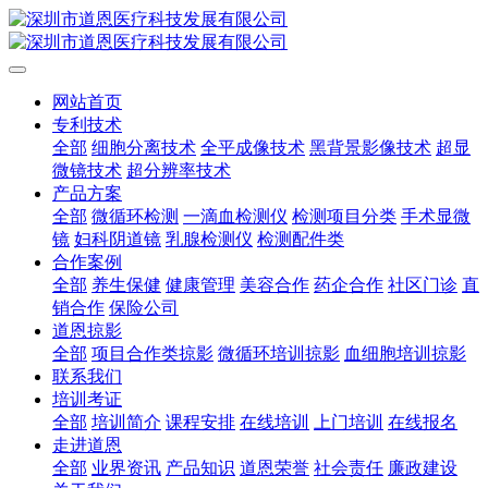
网站首页
专利技术
全部
细胞分离技术
全平成像技术
黑背景影像技术
超显
微镜技术
超分辨率技术
产品方案
全部
微循环检测
一滴血检测仪
检测项目分类
手术显微
镜
妇科阴道镜
乳腺检测仪
检测配件类
合作案例
全部
养生保健
健康管理
美容合作
药企合作
社区门诊
直
销合作
保险公司
道恩掠影
全部
项目合作类掠影
微循环培训掠影
血细胞培训掠影
联系我们
培训考证
全部
培训简介
课程安排
在线培训
上门培训
在线报名
走进道恩
全部
业界资讯
产品知识
道恩荣誉
社会责任
廉政建设