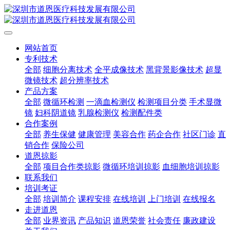
网站首页
专利技术
全部
细胞分离技术
全平成像技术
黑背景影像技术
超显
微镜技术
超分辨率技术
产品方案
全部
微循环检测
一滴血检测仪
检测项目分类
手术显微
镜
妇科阴道镜
乳腺检测仪
检测配件类
合作案例
全部
养生保健
健康管理
美容合作
药企合作
社区门诊
直
销合作
保险公司
道恩掠影
全部
项目合作类掠影
微循环培训掠影
血细胞培训掠影
联系我们
培训考证
全部
培训简介
课程安排
在线培训
上门培训
在线报名
走进道恩
全部
业界资讯
产品知识
道恩荣誉
社会责任
廉政建设