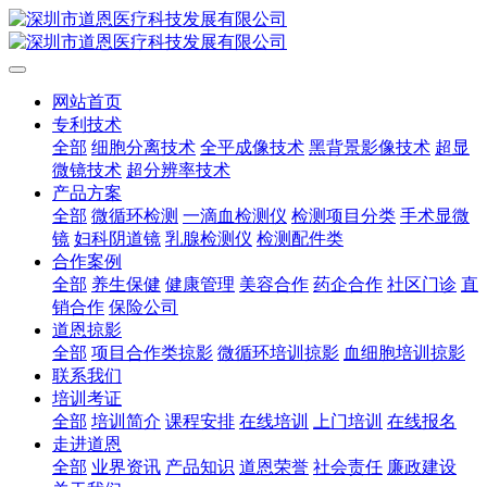
网站首页
专利技术
全部
细胞分离技术
全平成像技术
黑背景影像技术
超显
微镜技术
超分辨率技术
产品方案
全部
微循环检测
一滴血检测仪
检测项目分类
手术显微
镜
妇科阴道镜
乳腺检测仪
检测配件类
合作案例
全部
养生保健
健康管理
美容合作
药企合作
社区门诊
直
销合作
保险公司
道恩掠影
全部
项目合作类掠影
微循环培训掠影
血细胞培训掠影
联系我们
培训考证
全部
培训简介
课程安排
在线培训
上门培训
在线报名
走进道恩
全部
业界资讯
产品知识
道恩荣誉
社会责任
廉政建设