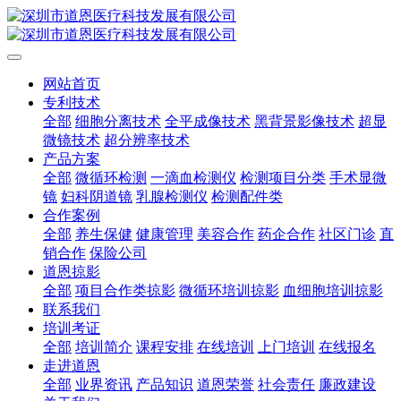
网站首页
专利技术
全部
细胞分离技术
全平成像技术
黑背景影像技术
超显
微镜技术
超分辨率技术
产品方案
全部
微循环检测
一滴血检测仪
检测项目分类
手术显微
镜
妇科阴道镜
乳腺检测仪
检测配件类
合作案例
全部
养生保健
健康管理
美容合作
药企合作
社区门诊
直
销合作
保险公司
道恩掠影
全部
项目合作类掠影
微循环培训掠影
血细胞培训掠影
联系我们
培训考证
全部
培训简介
课程安排
在线培训
上门培训
在线报名
走进道恩
全部
业界资讯
产品知识
道恩荣誉
社会责任
廉政建设